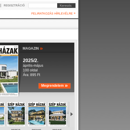
|
Keresés
REGISZTRÁCIÓ
»
FELIRATKOZÁS HÍRLEVÉLRE
»
MAGAZIN
2025/2.
április-május
100 oldal
Ára: 895 Ft
»
Megrendelem