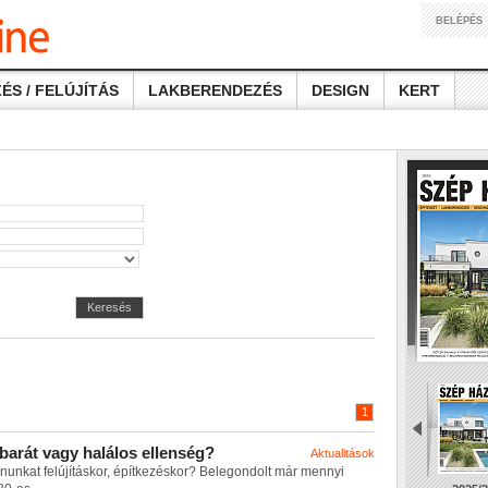
BELÉPÉS
ÉS / FELÚJÍTÁS
LAKBERENDEZÉS
DESIGN
KERT
Keresés
1
b
a
r
á
t
v
a
g
y
h
a
l
á
l
o
s
e
l
l
e
n
s
é
g
?
Aktualitások
n
u
n
k
a
t
f
e
l
ú
j
í
t
á
s
k
o
r
,
é
p
í
t
k
e
z
é
s
k
o
r
?
B
e
l
e
g
o
n
d
o
l
t
m
á
r
m
e
n
n
y
i