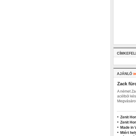
CÍMKEFE
AJÁNLÓ
Zack für
A német Za
acélból kés
Megvásárol
Zenit Ho
Zenit Ho
Made in V
Miért hel