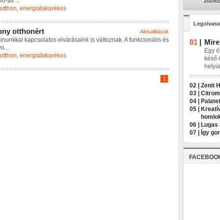
8
0
-
a
s
...
2025/2
otthon
,
energiatakarékos
Legolvaso
o
n
y
o
t
t
h
o
n
é
r
t
Aktualitások
o
n
u
n
k
k
a
l
k
a
p
c
s
o
l
a
t
o
s
e
l
v
á
r
á
s
a
i
n
k
i
s
v
á
l
t
o
z
n
a
k
.
A
f
u
n
k
c
i
o
n
á
l
i
s
é
s
01
|
Mire
y
o
...
Egy öt
otthon
,
energiatakarékos
késő 
helyü
1
02 |
Zenit 
03 |
Citrom
04 |
Palatet
05 |
Kreatí
homlo
06 |
Lugas 
07 |
Így go
FACEBOO