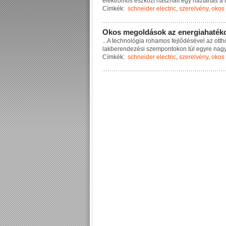
e
l
e
k
t
r
o
m
o
s
e
s
z
k
ö
z
t
h
a
s
z
n
á
l
t
e
g
y
h
á
z
t
a
r
t
á
s
a
Címkék:
schneider electric
,
szerelvény
,
okos 
O
k
o
s
m
e
g
o
l
d
á
s
o
k
a
z
e
n
e
r
g
i
a
h
a
t
é
k
...
A
t
e
c
h
n
o
l
ó
g
i
a
r
o
h
a
m
o
s
f
e
j
l
ő
d
é
s
é
v
e
l
a
z
o
t
t
h
l
a
k
b
e
r
e
n
d
e
z
é
s
i
s
z
e
m
p
o
n
t
o
k
o
n
t
ú
l
e
g
y
r
e
n
a
g
Címkék:
schneider electric
,
szerelvény
,
okos 