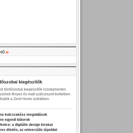
»
LHŐ
»
dőszobai kiegészítők
ck fürdőszobai kiegészítők rozsdamentes
zülnek fényes és matt szálcsiszolt kivitelben.
hatók a Zenit Home üzletében.
me kulcsrakész megoldások
me egyedi bútorok
enice: a digitális design kirakat
yes döntés, az univerzális tápoldat