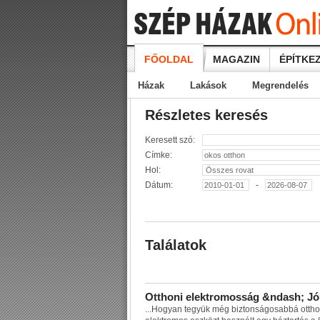
FŐOLDAL
MAGAZIN
ÉPÍTKEZ
Házak
Lakások
Megrendelés
Részletes keresés
Keresett szó:
Címke:
Hol:
Dátum:
-
Találatok
O
t
t
h
o
n
i
e
l
e
k
t
r
o
m
o
s
s
á
g
&
n
d
a
s
h
;
J
ó
...
H
o
g
y
a
n
t
e
g
y
ü
k
m
é
g
b
i
z
t
o
n
s
á
g
o
s
a
b
b
á
o
t
t
h
o