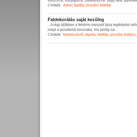
v
á
s
z
o
n
r
a
,
f
o
t
ó
p
a
p
í
r
r
a
,
h
a
b
k
a
r
t
o
n
r
a
,
v
a
g
y
a
k
á
r
t
a
p
é
t
a
k
Címkék:
dekor
,
tapéta
,
poszter
,
falikép
F
a
l
d
e
k
o
r
á
l
á
s
s
a
j
á
t
k
e
z
ű
l
e
g
...
A
r
é
g
i
i
d
ő
k
b
e
n
a
f
e
h
é
r
r
e
m
e
s
z
e
l
t
f
a
l
r
a
l
e
g
f
e
l
j
e
b
b
n
é
h
m
a
j
d
a
p
o
s
z
t
e
r
e
k
k
o
r
s
z
a
k
a
,
m
a
p
e
d
i
g
s
z
i
...
Címkék:
faldekoráció
,
tapéta
,
falikép
,
poszter
,
kollázs