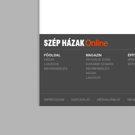
FŐOLDAL
MAGAZIN
ÉPÍ
HÁZAK
AKTUÁLIS SZÁM
HÍR
LAKÁSOK
KORÁBBI SZÁMOK
ÉPÍ
MEGRENDELÉS
MEGRENDELÉS
HÁZAK
LAKÁSOK
|
|
|
IMPRESSZUM
KAPCSOLAT
MÉDIAAJÁNLAT
MEG