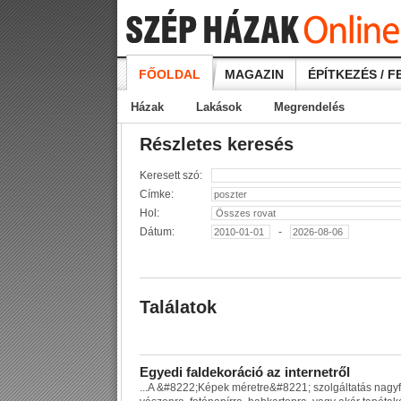
FŐOLDAL
MAGAZIN
ÉPÍTKEZÉS / F
Házak
Lakások
Megrendelés
Részletes keresés
Keresett szó:
Címke:
Hol:
Dátum:
-
Találatok
E
g
y
e
d
i
f
a
l
d
e
k
o
r
á
c
i
ó
a
z
i
n
t
e
r
n
e
t
r
ő
l
...
A
&
#
8
2
2
2
;
K
é
p
e
k
m
é
r
e
t
r
e
&
#
8
2
2
1
;
s
z
o
l
g
á
l
t
a
t
á
s
n
a
g
y
f