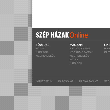
FŐOLDAL
MAGAZIN
ÉPÍ
HÁZAK
AKTUÁLIS SZÁM
HÍR
LAKÁSOK
KORÁBBI SZÁMOK
ÉPÍ
MEGRENDELÉS
MEGRENDELÉS
HÁZAK
LAKÁSOK
|
|
|
IMPRESSZUM
KAPCSOLAT
MÉDIAAJÁNLAT
MEG