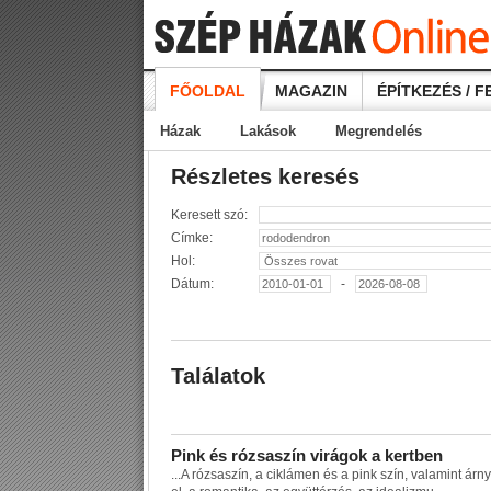
FŐOLDAL
MAGAZIN
ÉPÍTKEZÉS / F
Házak
Lakások
Megrendelés
Részletes keresés
Keresett szó:
Címke:
Hol:
Dátum:
-
Találatok
P
i
n
k
é
s
r
ó
z
s
a
s
z
í
n
v
i
r
á
g
o
k
a
k
e
r
t
b
e
n
...
A
r
ó
z
s
a
s
z
í
n
,
a
c
i
k
l
á
m
e
n
é
s
a
p
i
n
k
s
z
í
n
,
v
a
l
a
m
i
n
t
á
r
n
y