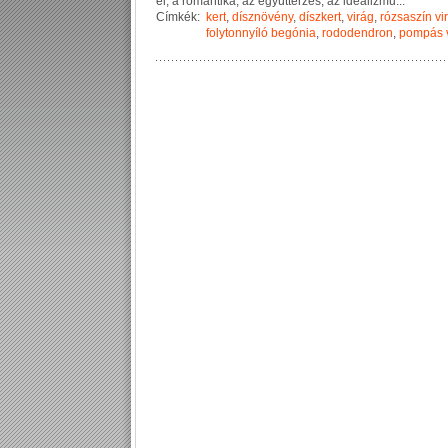
e
l
,
a
r
o
m
a
n
t
i
k
a
,
a
z
e
g
y
ü
t
t
é
r
z
é
s
,
a
z
i
d
e
a
l
i
z
m
u
...
Címkék:
kert
,
dísznövény
,
díszkert
,
virág
,
rózsaszín vi
folytonnyíló begónia
,
rododendron
,
pompás v