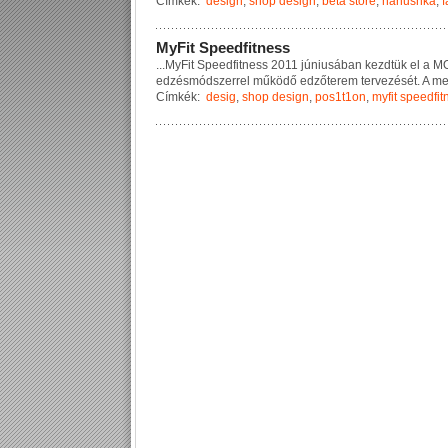
Címkék:
design
,
shop design
,
beta store
,
nanushka
,
f
M
y
F
i
t
S
p
e
e
d
f
i
t
n
e
s
s
...
M
y
F
i
t
S
p
e
e
d
f
i
t
n
e
s
s
2
0
1
1
j
ú
n
i
u
s
á
b
a
n
k
e
z
d
t
ü
k
e
l
a
M
e
d
z
é
s
m
ó
d
s
z
e
r
r
e
l
m
ű
k
ö
d
ő
e
d
z
ő
t
e
r
e
m
t
e
r
v
e
z
é
s
é
t
.
A
m
Címkék:
desig
,
shop design
,
pos1t1on
,
myfit speedfit