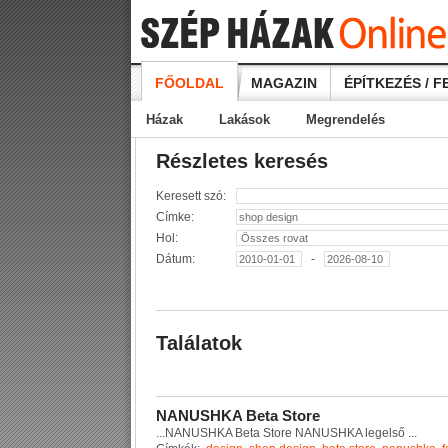
FŐOLDAL
MAGAZIN
ÉPÍTKEZÉS / F
Házak
Lakások
Megrendelés
Részletes keresés
Keresett szó:
Címke:
Hol:
Dátum:
-
Találatok
N
A
N
U
S
H
K
A
B
e
t
a
S
t
o
r
e
...
N
A
N
U
S
H
K
A
B
e
t
a
S
t
o
r
e
N
A
N
U
S
H
K
A
l
e
g
e
l
s
ő
...