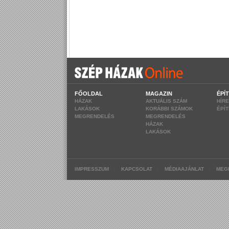
FŐOLDAL
MAGAZIN
ÉPÍ
HÁZAK
AKTUÁLIS SZÁM
HÍR
LAKÁSOK
KORÁBBI SZÁMOK
ÉPÍ
MEGRENDELÉS
MEGRENDELÉS
HÁZAK
LAKÁSOK
|
|
|
IMPRESSZUM
KAPCSOLAT
MÉDIAAJÁNLAT
MEG