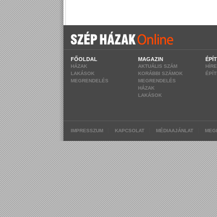
FŐOLDAL
MAGAZIN
ÉPÍ
HÁZAK
AKTUÁLIS SZÁM
HÍR
LAKÁSOK
KORÁBBI SZÁMOK
ÉPÍ
MEGRENDELÉS
MEGRENDELÉS
HÁZAK
LAKÁSOK
|
|
|
IMPRESSZUM
KAPCSOLAT
MÉDIAAJÁNLAT
MEG