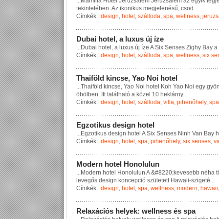
...
M
a
m
i
l
l
a
H
o
t
e
l
J
e
r
u
z
s
á
l
e
m
J
e
r
u
z
s
á
l
e
m
a
z
e
g
y
i
k
l
e
g
j
t
e
k
i
n
t
e
t
é
b
e
n
.
A
z
i
k
o
n
i
k
u
s
m
e
g
j
e
l
e
n
é
s
ű
,
c
s
o
d
...
Címkék:
design
,
hotel
,
szálloda
,
spa
,
wellness
,
jeruz
D
u
b
a
i
h
o
t
e
l
,
a
l
u
x
u
s
ú
j
í
z
e
...
D
u
b
a
i
h
o
t
e
l
,
a
l
u
x
u
s
ú
j
í
z
e
A
S
i
x
S
e
n
s
e
s
Z
i
g
h
y
B
a
y
a
Címkék:
design
,
hotel
,
szálloda
,
spa
,
wellness
,
six s
T
h
a
i
f
ö
l
d
k
i
n
c
s
e
,
Y
a
o
N
o
i
h
o
t
e
l
...
T
h
a
i
f
ö
l
d
k
i
n
c
s
e
,
Y
a
o
N
o
i
h
o
t
e
l
K
o
h
Y
a
o
N
o
i
e
g
y
g
y
ö
ö
b
ö
l
b
e
n
.
I
t
t
t
a
l
á
l
h
a
t
ó
a
k
ö
z
e
l
1
0
h
e
k
t
á
r
n
y
...
Címkék:
design
,
hotel
,
szálloda
,
villa
,
pihenőhely
,
spa
E
g
z
o
t
i
k
u
s
d
e
s
i
g
n
h
o
t
e
l
...
E
g
z
o
t
i
k
u
s
d
e
s
i
g
n
h
o
t
e
l
A
S
i
x
S
e
n
s
e
s
N
i
n
h
V
a
n
B
a
y
h
Címkék:
design
,
hotel
,
spa
,
pihenőhely
,
six senses
,
v
M
o
d
e
r
n
h
o
t
e
l
H
o
n
o
l
u
l
u
n
...
M
o
d
e
r
n
h
o
t
e
l
H
o
n
o
l
u
l
u
n
A
&
#
8
2
2
0
;
k
e
v
e
s
e
b
b
n
é
h
a
t
l
e
v
e
g
ő
s
d
e
s
i
g
n
k
o
n
c
e
p
c
i
ó
s
z
ü
l
e
t
e
t
t
H
a
w
a
i
i
-
s
z
i
g
e
t
é
...
Címkék:
design
,
hotel
,
spa
,
wellness
,
modern
,
hawaii
R
e
l
a
x
á
c
i
ó
s
h
e
l
y
e
k
:
w
e
l
l
n
e
s
s
é
s
s
p
a