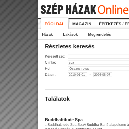
FŐOLDAL
MAGAZIN
ÉPÍTKEZÉS / F
Házak
Lakások
Megrendelés
Részletes keresés
Keresett szó:
Címke:
Hol:
Dátum:
-
Találatok
B
u
d
d
h
a
t
t
i
t
u
d
e
S
p
a
...
B
u
d
d
h
a
t
t
i
t
u
d
e
S
p
a
S
p
a
A
B
u
d
d
h
a
-
B
a
r
5
a
l
a
p
e
l
e
m
e
á