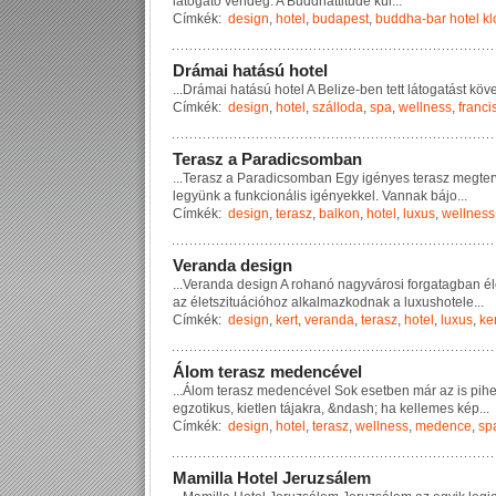
l
á
t
o
g
a
t
ó
v
e
n
d
é
g
.
A
B
u
d
d
h
a
t
t
i
t
u
d
e
k
ü
l
...
Címkék:
design
,
hotel
,
budapest
,
buddha-bar hotel kl
D
r
á
m
a
i
h
a
t
á
s
ú
h
o
t
e
l
...
D
r
á
m
a
i
h
a
t
á
s
ú
h
o
t
e
l
A
B
e
l
i
z
e
-
b
e
n
t
e
t
t
l
á
t
o
g
a
t
á
s
t
k
ö
v
Címkék:
design
,
hotel
,
szálloda
,
spa
,
wellness
,
franci
T
e
r
a
s
z
a
P
a
r
a
d
i
c
s
o
m
b
a
n
...
T
e
r
a
s
z
a
P
a
r
a
d
i
c
s
o
m
b
a
n
E
g
y
i
g
é
n
y
e
s
t
e
r
a
s
z
m
e
g
t
e
r
l
e
g
y
ü
n
k
a
f
u
n
k
c
i
o
n
á
l
i
s
i
g
é
n
y
e
k
k
e
l
.
V
a
n
n
a
k
b
á
j
o
...
Címkék:
design
,
terasz
,
balkon
,
hotel
,
luxus
,
wellness
V
e
r
a
n
d
a
d
e
s
i
g
n
...
V
e
r
a
n
d
a
d
e
s
i
g
n
A
r
o
h
a
n
ó
n
a
g
y
v
á
r
o
s
i
f
o
r
g
a
t
a
g
b
a
n
é
l
a
z
é
l
e
t
s
z
i
t
u
á
c
i
ó
h
o
z
a
l
k
a
l
m
a
z
k
o
d
n
a
k
a
l
u
x
u
s
h
o
t
e
l
e
...
Címkék:
design
,
kert
,
veranda
,
terasz
,
hotel
,
luxus
,
ker
Á
l
o
m
t
e
r
a
s
z
m
e
d
e
n
c
é
v
e
l
...
Á
l
o
m
t
e
r
a
s
z
m
e
d
e
n
c
é
v
e
l
S
o
k
e
s
e
t
b
e
n
m
á
r
a
z
i
s
p
i
h
e
g
z
o
t
i
k
u
s
,
k
i
e
t
l
e
n
t
á
j
a
k
r
a
,
&
n
d
a
s
h
;
h
a
k
e
l
l
e
m
e
s
k
é
p
...
Címkék:
design
,
hotel
,
terasz
,
wellness
,
medence
,
sp
M
a
m
i
l
l
a
H
o
t
e
l
J
e
r
u
z
s
á
l
e
m