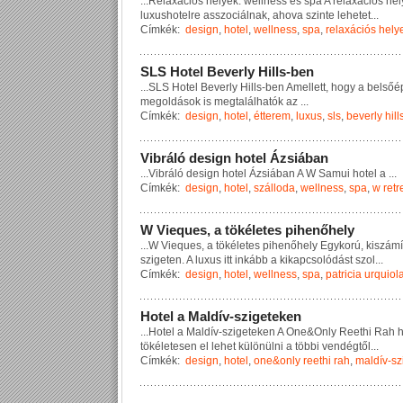
...
R
e
l
a
x
á
c
i
ó
s
h
e
l
y
e
k
:
w
e
l
l
n
e
s
s
é
s
s
p
a
A
r
e
l
a
x
á
c
i
ó
s
h
e
l
l
u
x
u
s
h
o
t
e
l
r
e
a
s
s
z
o
c
i
á
l
n
a
k
,
a
h
o
v
a
s
z
i
n
t
e
l
e
h
e
t
e
t
...
Címkék:
design
,
hotel
,
wellness
,
spa
,
relaxációs hely
S
L
S
H
o
t
e
l
B
e
v
e
r
l
y
H
i
l
l
s
-
b
e
n
...
S
L
S
H
o
t
e
l
B
e
v
e
r
l
y
H
i
l
l
s
-
b
e
n
A
m
e
l
l
e
t
t
,
h
o
g
y
a
b
e
l
s
ő
é
m
e
g
o
l
d
á
s
o
k
i
s
m
e
g
t
a
l
á
l
h
a
t
ó
k
a
z
...
Címkék:
design
,
hotel
,
étterem
,
luxus
,
sls
,
beverly hill
V
i
b
r
á
l
ó
d
e
s
i
g
n
h
o
t
e
l
Á
z
s
i
á
b
a
n
...
V
i
b
r
á
l
ó
d
e
s
i
g
n
h
o
t
e
l
Á
z
s
i
á
b
a
n
A
W
S
a
m
u
i
h
o
t
e
l
a
...
Címkék:
design
,
hotel
,
szálloda
,
wellness
,
spa
,
w retr
W
V
i
e
q
u
e
s
,
a
t
ö
k
é
l
e
t
e
s
p
i
h
e
n
ő
h
e
l
y
...
W
V
i
e
q
u
e
s
,
a
t
ö
k
é
l
e
t
e
s
p
i
h
e
n
ő
h
e
l
y
E
g
y
k
o
r
ú
,
k
i
s
z
á
m
í
s
z
i
g
e
t
e
n
.
A
l
u
x
u
s
i
t
t
i
n
k
á
b
b
a
k
i
k
a
p
c
s
o
l
ó
d
á
s
t
s
z
o
l
...
Címkék:
design
,
hotel
,
wellness
,
spa
,
patricia urquiol
H
o
t
e
l
a
M
a
l
d
í
v
-
s
z
i
g
e
t
e
k
e
n
...
H
o
t
e
l
a
M
a
l
d
í
v
-
s
z
i
g
e
t
e
k
e
n
A
O
n
e
&
O
n
l
y
R
e
e
t
h
i
R
a
h
t
ö
k
é
l
e
t
e
s
e
n
e
l
l
e
h
e
t
k
ü
l
ö
n
ü
l
n
i
a
t
ö
b
b
i
v
e
n
d
é
g
t
ő
l
...
Címkék:
design
,
hotel
,
one&only reethi rah
,
maldív-sz