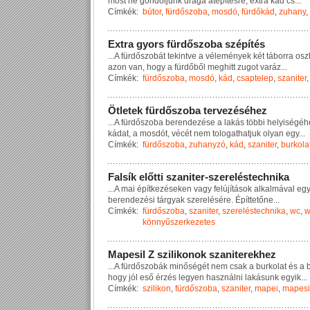
m
o
s
t
n
e
g
o
n
d
o
l
j
u
n
k
d
r
á
g
a
á
t
é
p
í
t
é
s
r
e
,
e
x
t
r
a
k
á
d
c
s
...
Címkék:
bútor
,
fürdőszoba
,
mosdó
,
fürdőkád
,
zuhany
,
E
x
t
r
a
g
y
o
r
s
f
ü
r
d
ő
s
z
o
b
a
s
z
é
p
í
t
é
s
...
A
f
ü
r
d
ő
s
z
o
b
á
t
t
e
k
i
n
t
v
e
a
v
é
l
e
m
é
n
y
e
k
k
é
t
t
á
b
o
r
r
a
o
s
z
a
z
o
n
v
a
n
,
h
o
g
y
a
f
ü
r
d
ő
b
ő
l
m
e
g
h
i
t
t
z
u
g
o
t
v
a
r
á
z
...
Címkék:
fürdőszoba
,
mosdó
,
kád
,
csaptelep
,
szaniter
Ö
t
l
e
t
e
k
f
ü
r
d
ő
s
z
o
b
a
t
e
r
v
e
z
é
s
é
h
e
z
...
A
f
ü
r
d
ő
s
z
o
b
a
b
e
r
e
n
d
e
z
é
s
e
a
l
a
k
á
s
t
ö
b
b
i
h
e
l
y
i
s
é
g
é
h
k
á
d
a
t
,
a
m
o
s
d
ó
t
,
v
é
c
é
t
n
e
m
t
o
l
o
g
a
t
h
a
t
j
u
k
o
l
y
a
n
e
g
y
...
Címkék:
fürdőszoba
,
zuhanyzó
,
kád
,
szaniter
,
burkola
F
a
l
s
í
k
e
l
ő
t
t
i
s
z
a
n
i
t
e
r
-
s
z
e
r
e
l
é
s
t
e
c
h
n
i
k
a
...
A
m
a
i
é
p
í
t
k
e
z
é
s
e
k
e
n
v
a
g
y
f
e
l
ú
j
í
t
á
s
o
k
a
l
k
a
l
m
á
v
a
l
e
g
b
e
r
e
n
d
e
z
é
s
i
t
á
r
g
y
a
k
s
z
e
r
e
l
é
s
é
r
e
.
É
p
í
t
t
e
t
ő
n
e
...
Címkék:
fürdőszoba
,
szaniter
,
szereléstechnika
,
wc
,
w
könnyűszerkezetes
M
a
p
e
s
i
l
Z
s
z
i
l
i
k
o
n
o
k
s
z
a
n
i
t
e
r
e
k
h
e
z
...
A
f
ü
r
d
ő
s
z
o
b
á
k
m
i
n
ő
s
é
g
é
t
n
e
m
c
s
a
k
a
b
u
r
k
o
l
a
t
é
s
a
h
o
g
y
j
ó
l
e
s
ő
é
r
z
é
s
l
e
g
y
e
n
h
a
s
z
n
á
l
n
i
l
a
k
á
s
u
n
k
e
g
y
i
k
...
Címkék:
szilikon
,
fürdőszoba
,
szaniter
,
mapei
,
mapesi