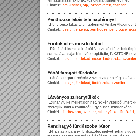
f
e
l
h
a
s
z
n
á
l
á
s
á
n
a
k
p
r
a
k
t
i
k
u
s
o
l
d
a
l
a
i
t
i
s
m
e
r
h
e
t
i
m
e
g
...
Címkék:
otp kisokos
,
otp
,
lakástakarék
,
szaniter
P
e
n
t
h
o
u
s
e
l
a
k
á
s
t
e
l
e
n
a
p
f
é
n
n
y
e
l
...
P
e
n
t
h
o
u
s
e
l
a
k
á
s
t
e
l
e
n
a
p
f
é
n
n
y
e
l
A
m
i
k
o
r
A
l
e
x
a
n
d
e
r
Címkék:
design
,
enteriőr
,
penthouse
,
penthouse laká
F
ü
r
d
ő
k
á
d
é
s
m
o
s
d
ó
k
ő
b
ő
l
...
F
ü
r
d
ő
k
á
d
é
s
m
o
s
d
ó
k
ő
b
ő
l
A
n
e
v
e
s
é
p
í
t
é
s
z
,
b
e
l
s
ő
é
p
í
s
o
r
o
z
a
t
á
v
a
l
s
a
j
á
t
h
í
r
n
e
v
é
t
ö
r
e
g
b
í
t
e
t
t
e
,
I
N
K
S
T
O
N
E
n
e
v
Címkék:
design
,
fürdőkád
,
mosó
,
fürdőszoba
,
szanite
F
á
b
ó
l
f
a
r
a
g
o
t
t
f
ü
r
d
ő
k
á
d
...
F
á
b
ó
l
f
a
r
a
g
o
t
t
f
ü
r
d
ő
k
á
d
A
s
v
á
j
c
i
A
l
e
g
n
a
c
é
g
s
o
k
é
v
e
s
Címkék:
design
,
fürdőkád
,
fürdőszoba
,
szaniter
L
á
t
v
á
n
y
o
s
z
u
h
a
n
y
f
ü
l
k
é
k
...
Z
u
h
a
n
y
f
ü
l
k
e
m
e
l
l
e
t
t
d
ö
n
t
h
e
t
ü
n
k
k
é
n
y
s
z
e
r
b
ő
l
,
m
e
r
t
k
i
s
z
e
r
e
t
j
ü
k
,
m
i
n
t
a
k
á
d
f
ü
r
d
ő
t
.
E
g
y
b
i
z
t
o
s
,
m
i
n
d
e
n
k
é
p
p
...
Címkék:
fürdőszoba
,
szaniter
,
zuhanyfülke
,
fürdőkád
,
R
e
n
d
h
a
g
y
ó
f
ü
r
d
ő
s
z
o
b
a
b
ú
t
o
r
...
N
i
n
c
s
a
z
a
p
a
r
á
n
y
i
f
ü
r
d
ő
s
z
o
b
a
,
m
e
l
y
e
t
n
é
h
á
n
y
ü
g
y
e