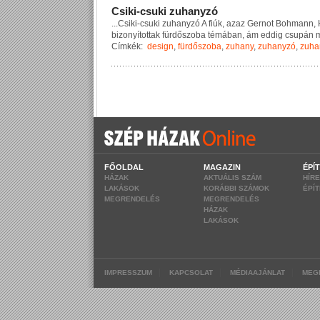
C
s
i
k
i
-
c
s
u
k
i
z
u
h
a
n
y
z
ó
...
C
s
i
k
i
-
c
s
u
k
i
z
u
h
a
n
y
z
ó
A
f
i
ú
k
,
a
z
a
z
G
e
r
n
o
t
B
o
h
m
a
n
n
,
b
i
z
o
n
y
í
t
o
t
t
a
k
f
ü
r
d
ő
s
z
o
b
a
t
é
m
á
b
a
n
,
á
m
e
d
d
i
g
c
s
u
p
á
n
Címkék:
design
,
fürdőszoba
,
zuhany
,
zuhanyzó
,
zuha
FŐOLDAL
MAGAZIN
ÉPÍ
HÁZAK
AKTUÁLIS SZÁM
HÍR
LAKÁSOK
KORÁBBI SZÁMOK
ÉPÍ
MEGRENDELÉS
MEGRENDELÉS
HÁZAK
LAKÁSOK
|
|
|
IMPRESSZUM
KAPCSOLAT
MÉDIAAJÁNLAT
MEG