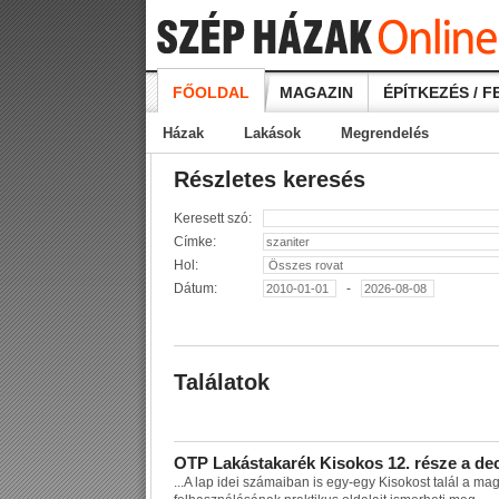
FŐOLDAL
MAGAZIN
ÉPÍTKEZÉS / F
Házak
Lakások
Megrendelés
Részletes keresés
Keresett szó:
Címke:
Hol:
Dátum:
-
Találatok
O
T
P
L
a
k
á
s
t
a
k
a
r
é
k
K
i
s
o
k
o
s
1
2
.
r
é
s
z
e
a
d
e
...
A
l
a
p
i
d
e
i
s
z
á
m
a
i
b
a
n
i
s
e
g
y
-
e
g
y
K
i
s
o
k
o
s
t
t
a
l
á
l
a
m
a