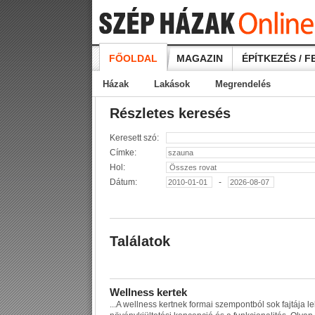
FŐOLDAL
MAGAZIN
ÉPÍTKEZÉS / F
Házak
Lakások
Megrendelés
Részletes keresés
Keresett szó:
Címke:
Hol:
Dátum:
-
Találatok
W
e
l
l
n
e
s
s
k
e
r
t
e
k
...
A
w
e
l
l
n
e
s
s
k
e
r
t
n
e
k
f
o
r
m
a
i
s
z
e
m
p
o
n
t
b
ó
l
s
o
k
f
a
j
t
á
j
a
l
e