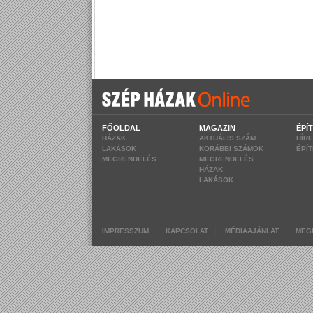
FŐOLDAL
MAGAZIN
ÉPÍ
HÁZAK
AKTUÁLIS SZÁM
HÍR
LAKÁSOK
KORÁBBI SZÁMOK
ÉPÍ
MEGRENDELÉS
MEGRENDELÉS
HÁZAK
LAKÁSOK
|
|
|
IMPRESSZUM
KAPCSOLAT
MÉDIAAJÁNLAT
MEG