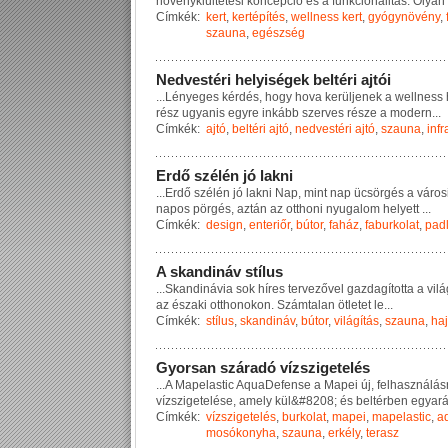
n
ö
v
é
n
y
k
i
ü
l
t
e
t
é
s
i
k
o
n
c
e
p
c
i
ó
é
s
a
f
u
n
k
c
i
o
n
a
l
i
t
á
s
.
O
l
y
a
n
Címkék:
kert
,
kertépítés
,
wellness kert
,
gyógynövény
,
szauna
,
egészség
N
e
d
v
e
s
t
é
r
i
h
e
l
y
i
s
é
g
e
k
b
e
l
t
é
r
i
a
j
t
ó
i
...
L
é
n
y
e
g
e
s
k
é
r
d
é
s
,
h
o
g
y
h
o
v
a
k
e
r
ü
l
j
e
n
e
k
a
w
e
l
l
n
e
s
s
r
é
s
z
u
g
y
a
n
i
s
e
g
y
r
e
i
n
k
á
b
b
s
z
e
r
v
e
s
r
é
s
z
e
a
m
o
d
e
r
n
...
Címkék:
ajtó
,
beltéri ajtó
,
nedvestéri ajtó
,
szauna
,
inf
E
r
d
ő
s
z
é
l
é
n
j
ó
l
a
k
n
i
...
E
r
d
ő
s
z
é
l
é
n
j
ó
l
a
k
n
i
N
a
p
,
m
i
n
t
n
a
p
ü
c
s
ö
r
g
é
s
a
v
á
r
o
s
n
a
p
o
s
p
ö
r
g
é
s
,
a
z
t
á
n
a
z
o
t
t
h
o
n
i
n
y
u
g
a
l
o
m
h
e
l
y
e
t
t
...
Címkék:
design
,
enteriőr
,
bútor
,
faház
,
faburkolat
,
pad
A
s
k
a
n
d
i
n
á
v
s
t
í
l
u
s
...
S
k
a
n
d
i
n
á
v
i
a
s
o
k
h
í
r
e
s
t
e
r
v
e
z
ő
v
e
l
g
a
z
d
a
g
í
t
o
t
t
a
a
v
i
l
á
a
z
é
s
z
a
k
i
o
t
t
h
o
n
o
k
o
n
.
S
z
á
m
t
a
l
a
n
ö
t
l
e
t
e
t
l
e
...
Címkék:
stílus
,
skandináv
,
bútor
,
világítás
,
szauna
,
ha
G
y
o
r
s
a
n
s
z
á
r
a
d
ó
v
í
z
s
z
i
g
e
t
e
l
é
s
...
A
M
a
p
e
l
a
s
t
i
c
A
q
u
a
D
e
f
e
n
s
e
a
M
a
p
e
i
ú
j
,
f
e
l
h
a
s
z
n
á
l
á
s
v
í
z
s
z
i
g
e
t
e
l
é
s
e
,
a
m
e
l
y
k
ü
l
&
#
8
2
0
8
;
é
s
b
e
l
t
é
r
b
e
n
e
g
y
a
r
Címkék:
vízszigetelés
,
burkolat
,
mapei
,
mapelastic
,
a
mosókonyha
,
szauna
,
erkély
,
terasz