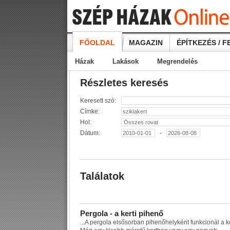
FŐOLDAL
MAGAZIN
ÉPÍTKEZÉS / F
Házak
Lakások
Megrendelés
Részletes keresés
Keresett szó:
Címke:
Hol:
Dátum:
-
Találatok
P
e
r
g
o
l
a
-
a
k
e
r
t
i
p
i
h
e
n
ő
...
A
p
e
r
g
o
l
a
e
l
s
ő
s
o
r
b
a
n
p
i
h
e
n
ő
h
e
l
y
k
é
n
t
f
u
n
k
c
i
o
n
á
l
a
k