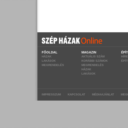
FŐOLDAL
MAGAZIN
ÉPÍ
HÁZAK
AKTUÁLIS SZÁM
HÍR
LAKÁSOK
KORÁBBI SZÁMOK
ÉPÍ
MEGRENDELÉS
MEGRENDELÉS
HÁZAK
LAKÁSOK
|
|
|
IMPRESSZUM
KAPCSOLAT
MÉDIAAJÁNLAT
MEG