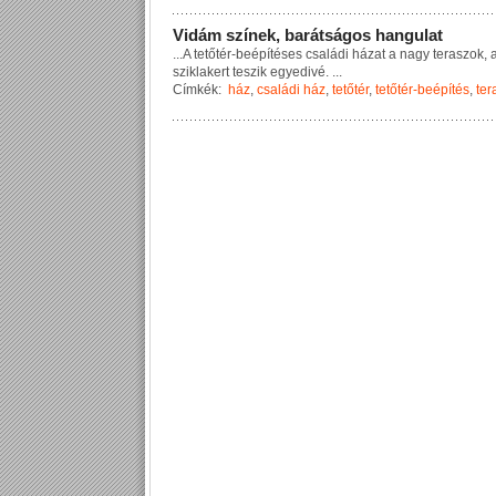
V
i
d
á
m
s
z
í
n
e
k
,
b
a
r
á
t
s
á
g
o
s
h
a
n
g
u
l
a
t
...
A
t
e
t
ő
t
é
r
-
b
e
é
p
í
t
é
s
e
s
c
s
a
l
á
d
i
h
á
z
a
t
a
n
a
g
y
t
e
r
a
s
z
o
k
,
s
z
i
k
l
a
k
e
r
t
t
e
s
z
i
k
e
g
y
e
d
i
v
é
.
...
Címkék:
ház
,
családi ház
,
tetőtér
,
tetőtér-beépítés
,
ter