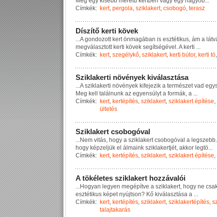
M
é
g
e
g
y
k
i
s
e
b
b
m
é
r
e
t
ű
k
e
r
t
b
e
n
v
a
g
y
e
g
y
n
a
g
y
o
b
...
Címkék:
kert
,
pergola
,
sziklakert
,
csobogó
,
terasz
D
í
s
z
í
t
ő
k
e
r
t
i
k
ö
v
e
k
...
A
g
o
n
d
o
z
o
t
t
k
e
r
t
ö
n
m
a
g
á
b
a
n
i
s
e
s
z
t
é
t
i
k
u
s
,
á
m
a
l
á
t
v
m
e
g
v
á
l
a
s
z
t
o
t
t
k
e
r
t
i
k
ö
v
e
k
s
e
g
í
t
s
é
g
é
v
e
l
.
A
k
e
r
t
i
...
Címkék:
kert
,
szegélykő
,
sziklakert
,
kerti bútor
,
kerti tó
S
z
i
k
l
a
k
e
r
t
i
n
ö
v
é
n
y
e
k
k
i
v
á
l
a
s
z
t
á
s
a
...
A
s
z
i
k
l
a
k
e
r
t
i
n
ö
v
é
n
y
e
k
k
i
f
e
j
e
z
i
k
a
t
e
r
m
é
s
z
e
t
v
a
d
e
g
y
M
e
g
k
e
l
l
t
a
l
á
l
n
u
n
k
a
z
e
g
y
e
n
s
ú
l
y
t
a
f
o
r
m
á
k
,
a
...
Címkék:
kert
,
kertépítés
,
sziklakert
,
sziklakert építése
,
ültetés
S
z
i
k
l
a
k
e
r
t
c
s
o
b
o
g
ó
v
a
l
...
N
e
m
v
i
t
á
s
,
h
o
g
y
a
s
z
i
k
l
a
k
e
r
t
c
s
o
b
o
g
ó
v
a
l
a
l
e
g
s
z
e
b
b
.
h
o
g
y
k
é
p
z
e
l
j
ü
k
e
l
á
l
m
a
i
n
k
s
z
i
k
l
a
k
e
r
t
j
é
t
,
a
k
k
o
r
l
e
g
t
ö
...
Címkék:
kert
,
kertépítés
,
sziklakert
,
sziklakert építése
,
A
t
ö
k
é
l
e
t
e
s
s
z
i
k
l
a
k
e
r
t
h
o
z
z
á
v
a
l
ó
i
...
H
o
g
y
a
n
l
e
g
y
e
n
m
e
g
é
p
í
t
v
e
a
s
z
i
k
l
a
k
e
r
t
,
h
o
g
y
n
e
c
s
a
e
s
z
t
é
t
i
k
u
s
k
é
p
e
t
n
y
ú
j
t
s
o
n
?
K
ő
k
i
v
á
l
a
s
z
t
á
s
a
a
...
Címkék:
kert
,
kertépítés
,
sziklakert
,
sziklakertépítés
,
sz
talajtakarás