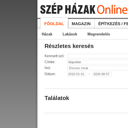
FŐOLDAL
MAGAZIN
ÉPÍTKEZÉS / F
Házak
Lakások
Megrendelés
Részletes keresés
Keresett szó:
Címke:
Hol:
Dátum:
-
Találatok