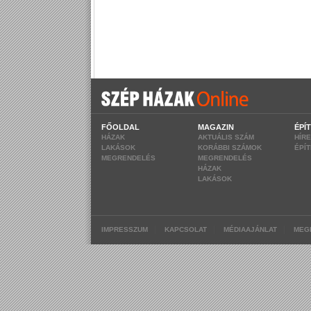
FŐOLDAL
MAGAZIN
ÉPÍ
HÁZAK
AKTUÁLIS SZÁM
HÍR
LAKÁSOK
KORÁBBI SZÁMOK
ÉPÍ
MEGRENDELÉS
MEGRENDELÉS
HÁZAK
LAKÁSOK
|
|
|
IMPRESSZUM
KAPCSOLAT
MÉDIAAJÁNLAT
MEG