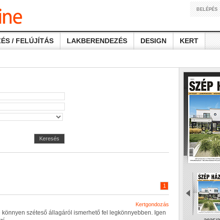
BELÉPÉS
ÉS / FELÚJÍTÁS
LAKBERENDEZÉS
DESIGN
KERT
Keresés
1
Kertgondozás
e
k
ö
n
n
y
e
n
s
z
é
t
e
s
ő
á
l
l
a
g
á
r
ó
l
i
s
m
e
r
h
e
t
ő
f
e
l
l
e
g
k
ö
n
n
y
e
b
b
e
n
.
I
g
e
n