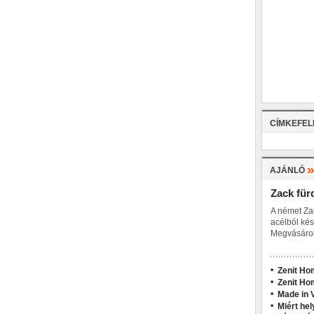
CÍMKEFE
AJÁNLÓ
Zack für
A német Za
acélból kés
Megvásárol
Zenit Ho
Zenit Ho
Made in V
Miért hel