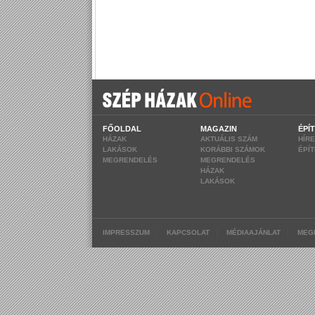
FŐOLDAL
MAGAZIN
ÉPÍ
HÁZAK
AKTUÁLIS SZÁM
HÍR
LAKÁSOK
KORÁBBI SZÁMOK
ÉPÍ
MEGRENDELÉS
MEGRENDELÉS
HÁZAK
LAKÁSOK
|
|
|
IMPRESSZUM
KAPCSOLAT
MÉDIAAJÁNLAT
MEG