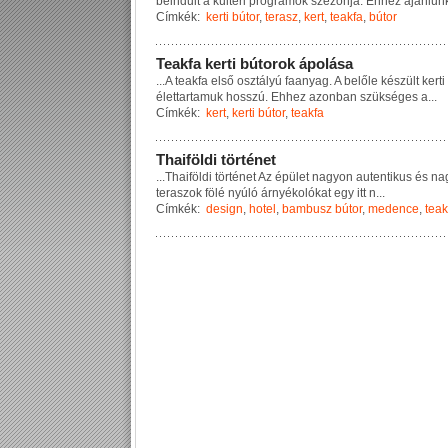
b
e
i
n
d
u
l
t
a
k
ü
l
t
é
r
i
p
r
o
g
r
a
m
o
k
s
z
e
z
o
n
j
a
.
E
h
h
e
z
a
j
á
n
l
u
n
Címkék:
kerti bútor
,
terasz
,
kert
,
teakfa
,
bútor
T
e
a
k
f
a
k
e
r
t
i
b
ú
t
o
r
o
k
á
p
o
l
á
s
a
...
A
t
e
a
k
f
a
e
l
s
ő
o
s
z
t
á
l
y
ú
f
a
a
n
y
a
g
.
A
b
e
l
ő
l
e
k
é
s
z
ü
l
t
k
e
r
t
i
é
l
e
t
t
a
r
t
a
m
u
k
h
o
s
s
z
ú
.
E
h
h
e
z
a
z
o
n
b
a
n
s
z
ü
k
s
é
g
e
s
a
...
Címkék:
kert
,
kerti bútor
,
teakfa
T
h
a
i
f
ö
l
d
i
t
ö
r
t
é
n
e
t
...
T
h
a
i
f
ö
l
d
i
t
ö
r
t
é
n
e
t
A
z
é
p
ü
l
e
t
n
a
g
y
o
n
a
u
t
e
n
t
i
k
u
s
é
s
n
a
t
e
r
a
s
z
o
k
f
ö
l
é
n
y
ú
l
ó
á
r
n
y
é
k
o
l
ó
k
a
t
e
g
y
i
t
t
n
...
Címkék:
design
,
hotel
,
bambusz bútor
,
medence
,
teak