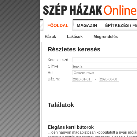
FŐOLDAL
MAGAZIN
ÉPÍTKEZÉS / F
Házak
Lakások
Megrendelés
Részletes keresés
Keresett szó:
Címke:
Hol:
Dátum:
-
Találatok
E
l
e
g
á
n
s
k
e
r
t
i
b
ú
t
o
r
o
k
...
I
d
é
n
n
a
g
y
o
n
m
a
g
a
b
i
z
t
o
s
a
n
k
o
p
o
g
t
a
t
o
t
t
a
n
y
á
r
i
i
d
ő
j
á