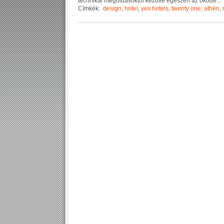
t
e
c
h
n
i
k
a
i
m
e
g
o
l
d
á
s
o
k
t
ó
l
k
e
z
d
v
e
e
g
é
s
z
e
n
a
z
ö
k
o
d
e
...
Címkék:
design
,
hotel
,
yes hotels
,
twenty one
,
athén
,