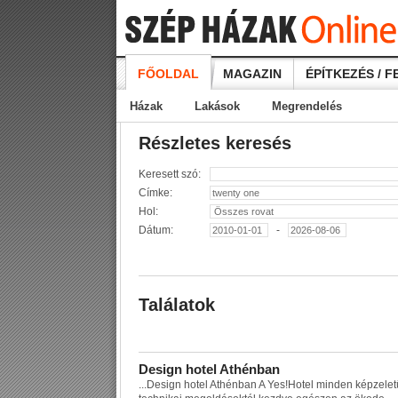
FŐOLDAL
MAGAZIN
ÉPÍTKEZÉS / F
Házak
Lakások
Megrendelés
Részletes keresés
Keresett szó:
Címke:
Hol:
Dátum:
-
Találatok
D
e
s
i
g
n
h
o
t
e
l
A
t
h
é
n
b
a
n
...
D
e
s
i
g
n
h
o
t
e
l
A
t
h
é
n
b
a
n
A
Y
e
s
!
H
o
t
e
l
m
i
n
d
e
n
k
é
p
z
e
l
e
t