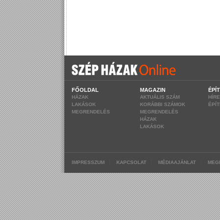
FŐOLDAL
MAGAZIN
ÉPÍ
HÁZAK
AKTUÁLIS SZÁM
HÍR
LAKÁSOK
KORÁBBI SZÁMOK
ÉPÍ
MEGRENDELÉS
MEGRENDELÉS
HÁZAK
LAKÁSOK
|
|
|
IMPRESSZUM
KAPCSOLAT
MÉDIAAJÁNLAT
MEG