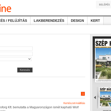
BELÉPÉS
ÉS / FELÚJÍTÁS
LAKBERENDEZÉS
DESIGN
KERT
Keresés
1
Kertészeti kiállítás
r
o
f
o
r
g
K
f
t
.
b
e
m
u
t
a
t
t
a
a
M
a
g
y
a
r
o
r
s
z
á
g
o
n
i
s
m
é
t
k
a
p
h
a
t
ó
W
o
l
f