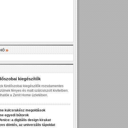
»
LHŐ
»
dőszobai kiegészítők
ck fürdőszobai kiegészítők rozsdamentes
zülnek fényes és matt szálcsiszolt kivitelben.
hatók a Zenit Home üzletében.
me kulcsrakész megoldások
me egyedi bútorok
enice: a digitális design kirakat
yes döntés, az univerzális tápoldat