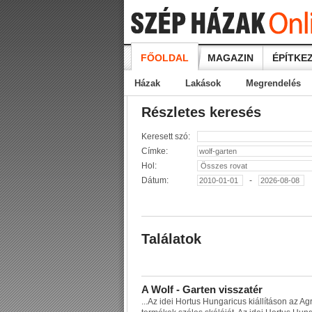
FŐOLDAL
MAGAZIN
ÉPÍTKEZ
Házak
Lakások
Megrendelés
Részletes keresés
Keresett szó:
Címke:
Hol:
Dátum:
-
Találatok
A
W
o
l
f
-
G
a
r
t
e
n
v
i
s
s
z
a
t
é
r
...
A
z
i
d
e
i
H
o
r
t
u
s
H
u
n
g
a
r
i
c
u
s
k
i
á
l
l
í
t
á
s
o
n
a
z
A
g