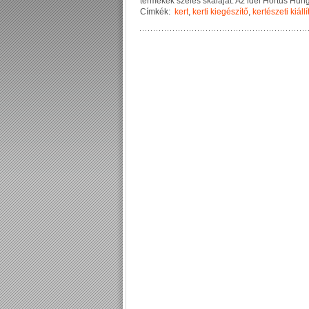
t
e
r
m
é
k
e
k
s
z
é
l
e
s
s
k
á
l
á
j
á
t
.
A
z
i
d
e
i
H
o
r
t
u
s
H
u
n
Címkék:
kert
,
kerti kiegészítő
,
kertészeti kiállí