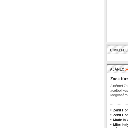
CÍMKEFE
AJÁNLÓ
Zack für
A német Za
acélból kés
Megvásárol
Zenit Ho
Zenit Ho
Made in V
Miért hel