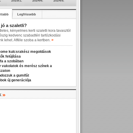
.
2025/1.
2024/6.
2024/5.
ttabb
Legfrissebb
 jó a szaletli?
letes, kényelmes kerti szaletli kora tavasztól
őszig kedvenc szabadtéri tartózkodási
»
nk lehet. Afféle szoba a kertben.
Home kulcsrakész megoldások
ők felújítása
fa a szobában
v vakolatok és merész színek a
kzaton
ndozzuk a gumifát
bok új generációja
»
K