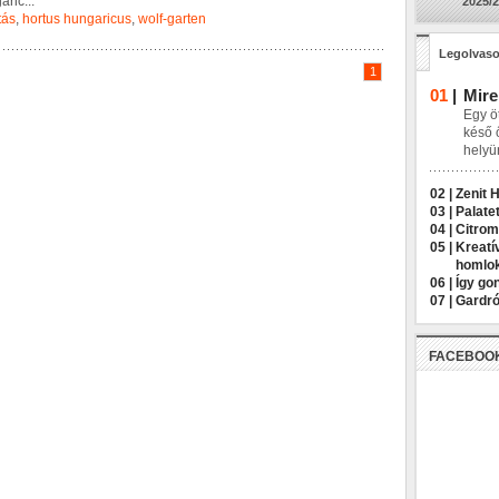
g
a
r
i
c
...
2025/2
tás
,
hortus hungaricus
,
wolf-garten
Legolvaso
1
01
|
Mire
Egy öt
késő 
helyü
02 |
Zenit 
03 |
Palatet
04 |
Citrom
05 |
Kreatí
homlo
06 |
Így go
07 |
Gardró
FACEBOO