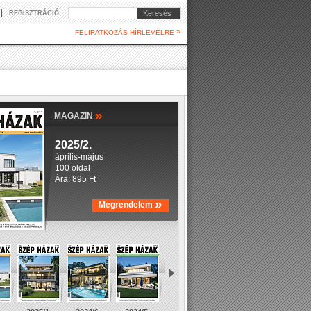
|
Keresés
REGISZTRÁCIÓ
»
FELIRATKOZÁS HÍRLEVÉLRE
»
MAGAZIN
2025/2.
április-május
100 oldal
Ára: 895 Ft
»
Megrendelem