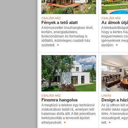
CSALÁDI HÁZ
CSALÁDI HÁZ
Fények a tető alatt
Az álmok útj
A környezettel összhangban lévő,
A telekadottságok
kortárs, energiatudatos,
hogy a kertes há
funkcionálisan és formailag is
kisgyermekes cs
időtálló, különleges családi ház
igényeiknek megf
»
»
született.
épüljön.
CSALÁDI HÁZ
LAKÁS
Finomra hangolva
Design a ház
A megbízó a telekre egy kertvárosi
Az új otthon két 
zsákutcában talált rá, amelyen két
önálló lakás egye
hatalmas diófa állt. A fák jelentősen
létre. A berendez
befolyásolták a tervezett épület
visszafogott, eg
»
»
elhelyezését.
lett.