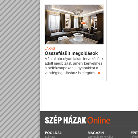
LAKÁS
Összefésült megoldások
A fiatal pár olyan lakás tervezésére
adott megbízást, amely kényelmes
a hétköznapokon, ugyanakkor a
»
vendégfogadáshoz is elegáns.
FŐOLDAL
MAGAZIN
ÉPÍ
HÁZAK
AKTUÁLIS SZÁM
HÍR