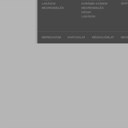
LAKÁSOK
KORÁBBI SZÁMOK
ÉPÍ
MEGRENDELÉS
MEGRENDELÉS
HÁZAK
LAKÁSOK
|
|
|
IMPRESSZUM
KAPCSOLAT
MÉDIAAJÁNLAT
MEG