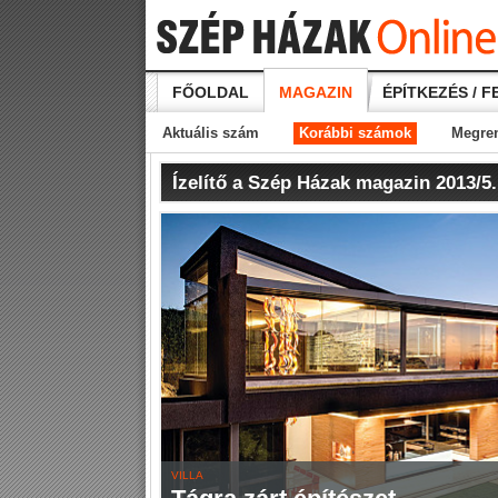
FŐOLDAL
MAGAZIN
ÉPÍTKEZÉS / F
Aktuális szám
Korábbi számok
Megre
Ízelítő a Szép Házak magazin 2013/5
VILLA