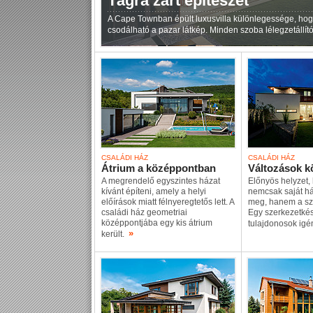
Tágra zárt építészet
A Cape Townban épült luxusvilla különlegessége, hogy
csodálható a pazar látkép. Minden szoba lélegzetállí
CSALÁDI HÁZ
CSALÁDI HÁZ
Átrium a középpontban
Változások k
A megrendelő egyszintes házat
Előnyös helyzet, 
kívánt építeni, amely a helyi
nemcsak saját há
előírások miatt félnyeregtetős lett. A
meg, hanem a sz
családi ház geometriai
Egy szerkezetkész
középpontjába egy kis átrium
tulajdonosok igé
»
került.