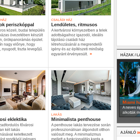
 HÁZ
CSALÁDI HÁZ
ok periszkóppal
Lendületes, ritmusos
ros közeli, budai település
A kertvárosi környezetben a telek
házas övezetében készült
adottságaihoz igazodó, ideális
n, örökpanorámás épület.
tájolású családi ház
ín nagy előnye, hogy
létrehozásánál a megrendelői
 nyugodt, tiszta levegőjű.
igény és az építészeti minőség
»
egyaránt érvényesült.
HÁZAK / 
Miami h
A neves ép
alkották m
LAKÁS
osi eklektika
Minimalista penthouse
adfordulós fővárosi
A penthouse lakás tervezése során
an két lakás
professzionálisan átgondolt otthon
AJÁNLÓ
ásával keletkezett
valósult meg. A minimalizmus
ást rendkívül igényes
mellett a funkcionalitás kapta a