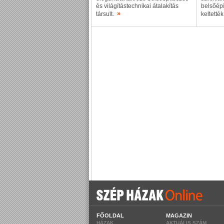
és világítástechnikai átalakítás
belsőép
»
társult.
keltették
FŐOLDAL
MAGAZIN
HÁZAK
AKTUÁLIS SZÁM