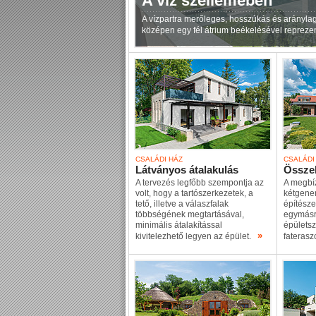
A víz szellemében
A vízpartra merőleges, hosszúkás és arányla
középen egy fél átrium beékelésével reprezen
CSALÁDI HÁZ
CSALÁDI
Látványos átalakulás
Összeh
A tervezés legfőbb szempontja az
A megbíz
volt, hogy a tartószerkezetek, a
kétgener
tető, illetve a válaszfalak
építésze
többségének megtartásával,
egymásr
minimális átalakítással
épületsz
»
kivitelezhető legyen az épület.
faterasz