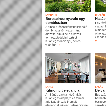
NYARALÓ
CSALÁDI
Borospince-nyaraló egy
Hasáb
dombházban
Egy fővá
családi 
A pince-présházként funkcionáló
a moder
dombház a környezet iránti
A helysz
alázattal simul bele a közeli
csendes,
természetvédelmi terület
»
különleges látványú, békés
»
világába.
LAKÁS
LAKÁS
Kifinomult elegancia
Belvár
A milánói, parkra néző lakás
Egy száz
különleges alaprajzi és formai
bérházb
adottságaihoz kifinomult
összevon
eleganciát tükröző belsőépítészeti
saroklak