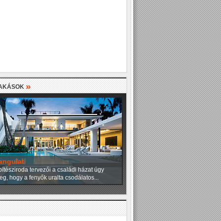
»
LAKÁSOK
angulat
ítésziroda tervezői a családi házat úgy
eg, hogy a fenyők uralta csodálatos...
»