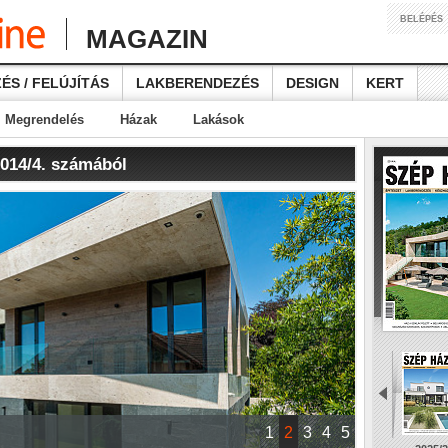
BELÉPÉS
MAGAZIN
ÉS / FELÚJÍTÁS
LAKBERENDEZÉS
DESIGN
KERT
Megrendelés
Házak
Lakások
2014/4. számából
1
2
3
4
5