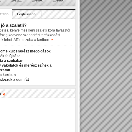
.
2025/1.
2024/6.
2024/5.
ttabb
Legfrissebb
 jó a szaletli?
letes, kényelmes kerti szaletli kora tavasztól
őszig kedvenc szabadtéri tartózkodási
»
nk lehet. Afféle szoba a kertben.
Home kulcsrakész megoldások
ők felújítása
fa a szobában
v vakolatok és merész színek a
kzaton
a kertben
ndozzuk a gumifát
»
K