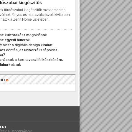
dőszobai kiegészítők
ck fürdőszobai kiegészítők rozsdamentes
zülnek fényes és matt szálcsiszolt kivitelben.
hatók a Zenit Home üzletében.
me kulcsrakész megoldások
me egyedi bútorok
enice: a digitális design kirakat
yes döntés, az univerzális tápoldat
sa?
anácsok a kert tavaszi felkészítésére.
dlóburkolatok
»
LHŐ
ERT
ÍREK & ÚJDONSÁGOK