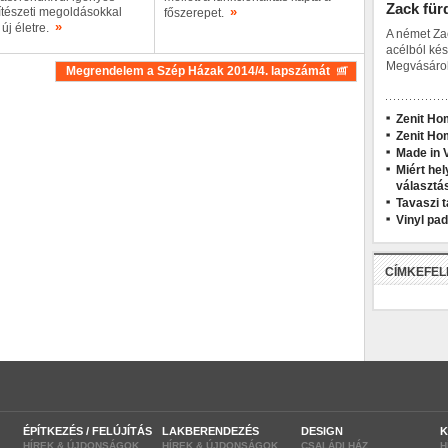
Zack für
»
ítészeti megoldásokkal
főszerepet.
»
 új életre.
A német Za
acélból kés
Megvásárol
Megrendelem a Szép Házak 2014/4. lapszámát
Zenit Ho
Zenit Ho
Made in V
Miért hel
választá
Tavaszi t
Vinyl pa
CÍMKEFE
ÉPÍTKEZÉS / FELÚJÍTÁS
LAKBERENDEZÉS
DESIGN
K
HÍREK & ÚJDONSÁGOK
HÍREK & ÚJDONSÁGOK
CSALÁDI HÁZ
H