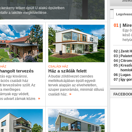
2025/2
g keskeny telken épült U alakú épületben
tatív a lakótér megközelítése.
Legolvaso
01
|
Mire
Egy öt
késő 
helyü
02 |
Zenit 
03 |
Palatet
04 |
Citrom
05 |
Kreatí
 HÁZ
CSALÁDI HÁZ
homlo
angolt tervezés
Ház a sziklák felett
06 |
Lugas 
ás egy kisvárosi,
A budai zöldövezet csendes
07 |
Így go
ációs családi ház
mellékutcájában épült egyedi
ti tervezésére szólt. Az
tervek alapján az elvehetetlen,
a merőleges
szuper panorámás, minimál stílusú
»
árnyak egy védett,
családi ház.
FACEBOO
»
os udvart zárnak közre.