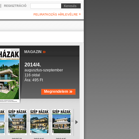
|
Keresés
REGISZTRÁCIÓ
»
FELIRATKOZÁS HÍRLEVÉLRE
»
MAGAZIN
2014/4.
augusztus-szeptember
116 oldal
Ára: 495 Ft
»
Megrendelem