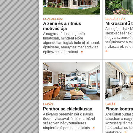
CSALÁDI HÁZ
CSALÁDI HÁZ
A zene és a ritmus
Mikroszintű 
motivációja
A megújult ház k
illeszkedésének si
A nagycsaládos megbízók
hogy a szomszéd
tudatosan, mindent előre
felújításakor a fa
átgondoltan fogtak bele új otthonuk
nyílászárók zöld
építésébe, amelyhez megadták az
»
»
építésznek a bizalmat.
LAKÁS
LAKÁS
Penthouse eklektikusan
Finom kontra
A főváros peremén két kislakás
A felújított budai
összenyitásával jött létre a közel
lakásban a nagy,
százötven négyzetméteres
közösségi tér mel
»
hálószobát és két
alapterületű penthouse lakás.
»
kialakítani.