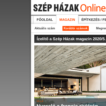
FŐOLDAL
MAGAZIN
ÉPÍTKEZÉS / F
Aktuális szám
Korábbi számok
Megre
Ízelítő a Szép Házak magazin 2020/5
VILLA