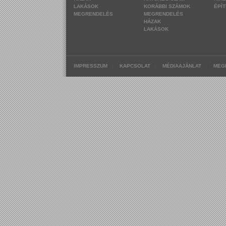
LAKÁSOK
KORÁBBI SZÁMOK
ÉPÍ
MEGRENDELÉS
MEGRENDELÉS
HÁZAK
LAKÁSOK
|
|
|
IMPRESSZUM
KAPCSOLAT
MÉDIAAJÁNLAT
MEG