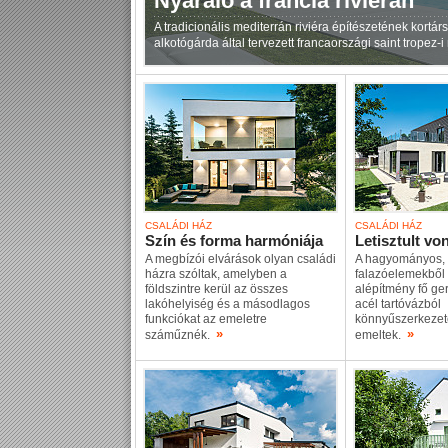
Nyaraló a francia riviérán
A tradicionális mediterrán riviéra építészetének kortá
alkotógárda által tervezett francaországi saint tropez-i
CSALÁDI HÁZ
CSALÁDI HÁZ
Szín és forma harmóniája
Letisztult vo
A megbízói elvárások olyan családi
A hagyományos, h
házra szóltak, amelyben a
falazóelemekből á
földszintre kerül az összes
alépítmény fő ge
lakóhelyiség és a másodlagos
acél tartóvázból
funkciókat az emeletre
könnyűszerkezete
»
»
száműznék.
emeltek.