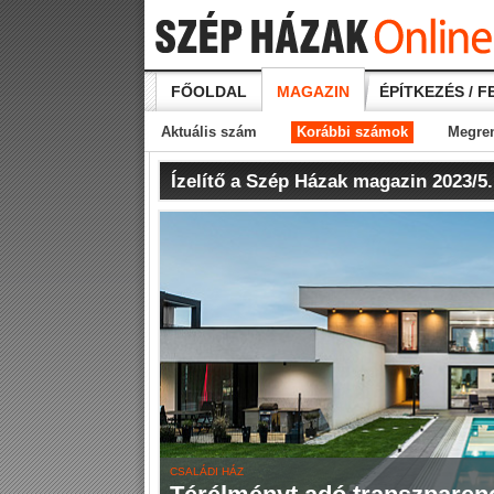
FŐOLDAL
MAGAZIN
ÉPÍTKEZÉS / F
Aktuális szám
Korábbi számok
Megre
Ízelítő a Szép Házak magazin 2023/5
CSALÁDI HÁZ