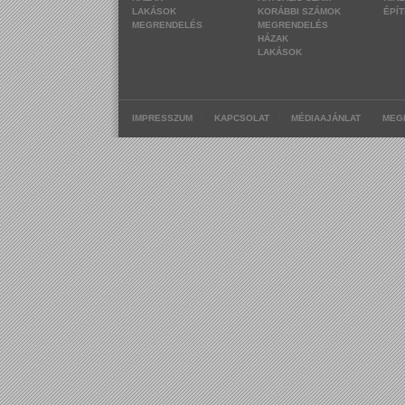
LAKÁSOK
KORÁBBI SZÁMOK
ÉPÍ
MEGRENDELÉS
MEGRENDELÉS
HÁZAK
LAKÁSOK
|
|
|
IMPRESSZUM
KAPCSOLAT
MÉDIAAJÁNLAT
MEG