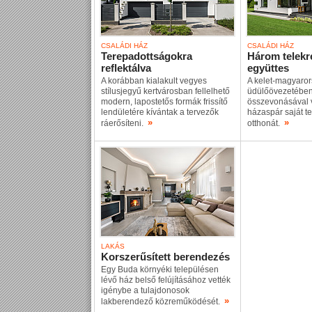
CSALÁDI HÁZ
CSALÁDI HÁZ
Terepadottságokra
Három telekre
reflektálva
együttes
A korábban kialakult vegyes
A kelet-magyaro
stílusjegyű kertvárosban fellelhető
üdülőövezetében
modern, lapostetős formák frissítő
összevonásával v
lendületére kívántak a tervezők
házaspár saját t
»
»
ráerősíteni.
otthonát.
LAKÁS
Korszerűsített berendezés
Egy Buda környéki településen
lévő ház belső felújításához vették
igénybe a tulajdonosok
»
lakberendező közreműködését.