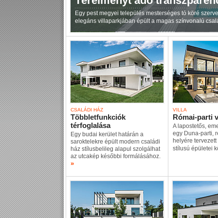
Térélményt adó transzparen
Egy pest megyei település mesterséges tó köré szervez
elegáns villaparkjában épült a magas színvonalú csal
CSALÁDI HÁZ
VILLA
Többletfunkciók
Római-parti v
térfoglalása
A lapostetős, em
egy Duna-parti, r
Egy budai kerület határán a
helyére tervezett
saroktelekre épült modern családi
stílusú épületei 
ház stílusbelileg alapul szolgálhat
az utcakép későbbi formálásához.
»